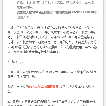
价格： $19.99/年（8个机房可选择，包含洛杉矶、凤凰城、
弗里蒙特等）
点击加入购物车
(
备用链接
) (使用优惠码
BWH26FXH3HIQ
优惠6%)
上述一共4个方案的主要不同之处在于内存为256兆或者512兆不
等，流量500G或者1000G不等，机房单一机房或者多个机房不等。
对于一般的搭建翻墙工具来讲，内存256M和500G月流量足够了。
另外，多个机房和单一机房相比，有一定的好处，主要是多机房的
vps可以通过迁移机房的方式来更换IP，如果你重度使用，导致ip被
墙，那么切换机房更换ip就比较实用了。
2、购买vps.
下面，我们以openvz架构的19.99美元一年的机房那款vps为例进行
演示，即上面第二款。
我们点击上文的
加入购物车
(
备用链接
)
按钮，将这款vps加入购物
车。
3、根据你的需要选择订购周期，年付是最便宜的，这里选择年付。