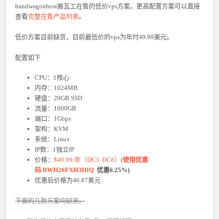
bandwagonhost搬瓦工在售的低价vps方案。更高配置方案可以直接
查看
完整在售产品列表
。
低价方案目前缺货，目前最低价的vps为年付49.99美元。
配置如下
CPU：1核心
内存：1024MB
硬盘：20GB SSD
流量：1000GB
端口：1Gbps
架构：KVM
系统：Linux
IP数：1独立IP
价格：
$49.99/年（DC3 DC8）
(使用优惠
码
BWH26FXH3HIQ
优惠6.25%)
优惠后价格为46.87美元
下面的几款方案均缺货。