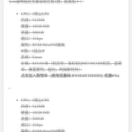
kvm架构低价方案目前在售2款，配置如下：
CPU：1核心CPU
内存：512MB
硬盘：10GB SSD
流量：500GB
端口：1Gbps
架构：KVM+KiwiVM面板
IP数：1独立IP
系统：Linux
价格：$19.99/年（机房有：洛杉矶QNET MCOM机房，温哥
华，弗雷蒙特，纽约，阿姆斯特丹）
点击加入购物车
(使用优惠码
BWH26FXH3HIQ
优惠6%)
CPU：1核心CPU
内存：512MB
硬盘：10GB SSD
流量：500GB
端口：1Gbps
架构：KVM+KiwiVM面板