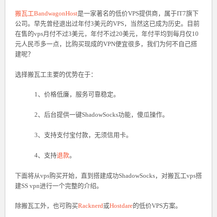
搬瓦工BandwagonHost
是一家著名的低价VPS提供商，属于IT7旗下
公司。早先曾经退出过年付3美元的VPS，当然这已成为历史。目前
在售的vps月付不过3美元，年付不过20美元，年付平均到每月仅10
元人民币多一点，比购买现成的VPN便宜很多，我们为何不自己搭
建呢？
选择搬瓦工主要的优势在于：
1、价格低廉，服务可靠稳定。
2、后台提供一键ShadowSocks功能，傻瓜操作。
3、支持支付宝付款，无须信用卡。
4、支持
退款
。
下面将从vps购买开始，直到搭建成功ShadowSocks，对搬瓦工vps搭
建SS vpn进行一个完整的介绍。
除搬瓦工外，也可购买
Racknerd
或
Hostdare
的低价VPS方案。