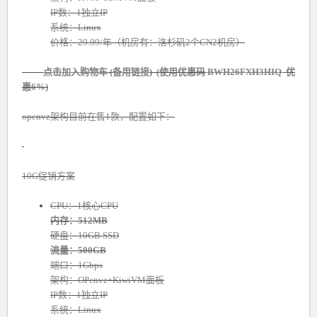
IP数：1独立IP
系统：Linux
价格：29.99/年（机房有：洛杉矶2个CN2机房）
点击加入购物车
(
备用链接
) (使用优惠码
BWH26FXH3HIQ
优
惠6%)
openvz架构目前在售1款，配置如下：
10G促销方案
CPU：1核心CPU
内存：512MB
硬盘：10GB SSD
流量：500GB
端口：1Gbps
架构：OPenvz+KiwiVM面板
IP数：1独立IP
系统：Linux