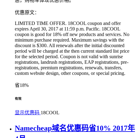
惠，购物车体现优惠价格。
优惠原文：
LIMITED TIME OFFER. 18COOL coupon and offer
expires April 30, 2017 at 11:59 p.m. Pacific. 18COOL
coupon is good for 18% off new products and services. No
minimum purchase required. Maximum savings with the
discount is $300. All renewals after the initial discounted
period will be charged at the then current standard list price
for the selected period. Coupon is not valid with sunrise
registrations, landrush registrations, EAP registrations, pre-
registrations, premium registrations, renewals, transfers,
custom website design, other coupons, or special pricing.
省18%
有效
显示优惠码
18COOL
Namecheap域名优惠码省10% 2017年