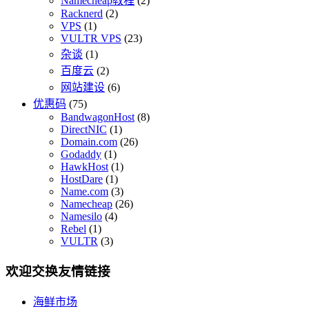
Namecheap教程
(2)
Racknerd
(2)
VPS
(1)
VULTR VPS
(23)
杂谈
(1)
百度云
(2)
网站建设
(6)
优惠码
(75)
BandwagonHost
(8)
DirectNIC
(1)
Domain.com
(26)
Godaddy
(1)
HawkHost
(1)
HostDare
(1)
Name.com
(3)
Namecheap
(26)
Namesilo
(4)
Rebel
(1)
VULTR
(3)
欢迎交换友情链接
海鲜市场