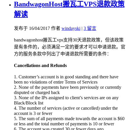
BandwagonHost搬瓦工VPS退款政策
解读
发布于 16/04/2017 作者
windayski
|
3 留言
bandwagonhost搬瓦工vps支持30天退款政策，但该政策
是有条件的，必须满足一定的要求才可以申请退款。官
方的服务条款中列出了申请退款所需要的条件：
Cancellations and Refunds
1. Customer’s account is in good standing and there have
been no violations of entire Terms of Services
2. None of the payments have been previously or currently
disputed or charged back
3. None of the IPs assigned to client’s services are on any
Black/Block list
4. The number of services (active or cancelled) under the
account is 3 or fewer
5. The sum of all payments made towards the account is $60
or less and the total number of payments is 10 or fewer
6. The account was created 30 or fewer days ago