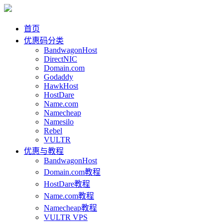
首页
优惠码分类
BandwagonHost
DirectNIC
Domain.com
Godaddy
HawkHost
HostDare
Name.com
Namecheap
Namesilo
Rebel
VULTR
优惠与教程
BandwagonHost
Domain.com教程
HostDare教程
Name.com教程
Namecheap教程
VULTR VPS