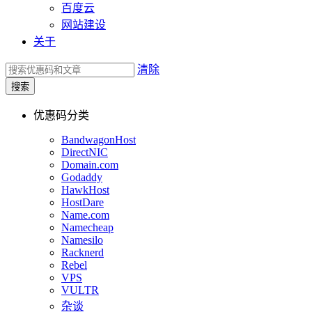
百度云
网站建设
关于
清除
优惠码分类
BandwagonHost
DirectNIC
Domain.com
Godaddy
HawkHost
HostDare
Name.com
Namecheap
Namesilo
Racknerd
Rebel
VPS
VULTR
杂谈