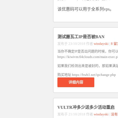
该优惠码可以用于全系列vps。
测试搬瓦工IP是否被BAN
发布于 23/10/2018 作者
windayski
|
8 留
当你不确定IP是否出问题的时候，你可以
https://kiwivm.64clouds.com/main
如果我们检测出来是被封的，那如果满足
购买地址 https://bwh1.net/ipchange.php
详细内容
VULTR冲多少送多少活动重启
发布于 21/10/2018 作者
windayski
|
没有