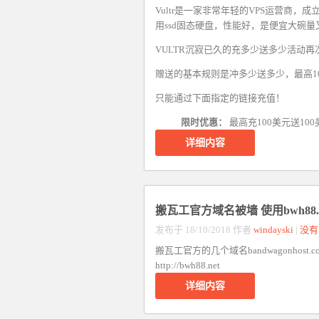
Vultr是一家非常年轻的VPS运营商，成
用ssd固态硬盘，性能好，是便宜大碗
VULTR沉寂已久的充多少送多少活动
赠送的基本规则是冲多少送多少，最高10
只能通过下面指定的链接充值！
限时优惠：
最高充100美元送10
详细内容
搬瓦工官方域名被墙 使用bwh88.
发布于 18/10/2018 作者
windayski
|
没有
搬瓦工官方的几个域名bandwagonhost.
http://bwh88.net
详细内容