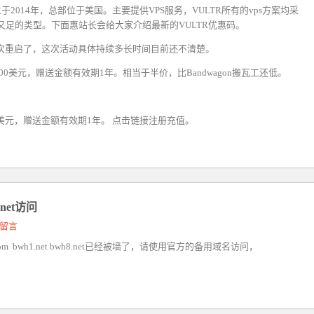
立于2014年，总部位于美国。主要提供VPS服务，VULTR所有的vps方案均采
量又足的类型。下面惠站长会给大家介绍最新的
VULTR优惠码
。
再次重启了，这次活动具体持续多长时间目前还不清楚。
0美元，赠送金额有效期1年。相当于半价，比Bandwagon搬瓦工还低。
0美元，赠送金额有效期1年。
点击链接注册充值。
net访问
留言
com bwh1.net bwh8.net已经被墙了，请使用官方的备用域名访问，