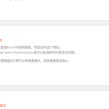
言
登录KiwiVM控制面板，然后访问这个地址，
-exec.php?mode=blacklistcheck 就可以检测你的IP是否出问题。
使用超过5周可以申请更换IP。否则需要购买新ip
留言