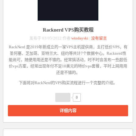
Racknerd VPS购买教程
发布于 03/05/2022 作者
windayski
|
没有留言
RackNerd
是2019年新成立的一家VPS主机提供商，主打低价VPS，有
圣何塞、芝加哥、亚特兰大、纽约等共计7个数据中心。Racknerd性
能尚可，随便用用还是不错的。经常搞活动，时不时会发布一些超低
价vps方案，经常出现年付不足10美元的特价vps套餐，平时上网用用
还是不错的。
下面将对RackNerd的VPS购买流程进行一个完整的介绍。
0
详细内容