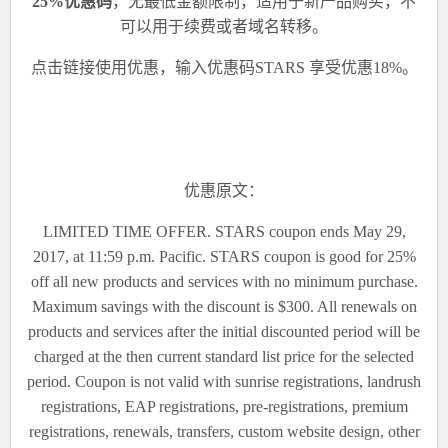
25%优惠码
，无最低金额限制，适用于新产品购买，不
可以用于续费或者域名转移。
点击
链接
使用优惠，
输入优惠码STARS
享受优惠18%。
优惠原文：
LIMITED TIME OFFER. STARS coupon ends May 29,
2017, at 11:59 p.m. Pacific. STARS coupon is good for 25%
off all new products and services with no minimum purchase.
Maximum savings with the discount is $300. All renewals on
products and services after the initial discounted period will be
charged at the then current standard list price for the selected
period. Coupon is not valid with sunrise registrations, landrush
registrations, EAP registrations, pre-registrations, premium
registrations, renewals, transfers, custom website design, other