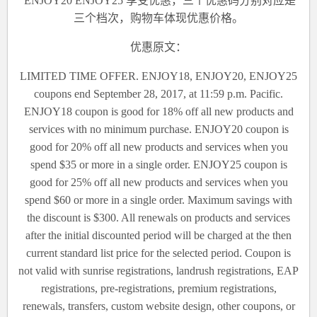
ENJOY20 ENJOY25
享受优惠，三个优惠码分别对应是
三个档次，购物车体现优惠价格。
优惠原文：
LIMITED TIME OFFER. ENJOY18, ENJOY20, ENJOY25
coupons end September 28, 2017, at 11:59 p.m. Pacific.
ENJOY18 coupon is good for 18% off all new products and
services with no minimum purchase. ENJOY20 coupon is
good for 20% off all new products and services when you
spend $35 or more in a single order. ENJOY25 coupon is
good for 25% off all new products and services when you
spend $60 or more in a single order. Maximum savings with
the discount is $300. All renewals on products and services
after the initial discounted period will be charged at the then
current standard list price for the selected period. Coupon is
not valid with sunrise registrations, landrush registrations, EAP
registrations, pre-registrations, premium registrations,
renewals, transfers, custom website design, other coupons, or