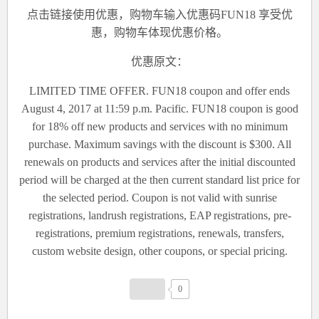
点击
链接
使用优惠，购物车
输入优惠码FUN18
享受优
惠，购物车体现优惠价格。
优惠原文：
LIMITED TIME OFFER. FUN18 coupon and offer ends
August 4, 2017 at 11:59 p.m. Pacific. FUN18 coupon is good
for 18% off new products and services with no minimum
purchase. Maximum savings with the discount is $300. All
renewals on products and services after the initial discounted
period will be charged at the then current standard list price for
the selected period. Coupon is not valid with sunrise
registrations, landrush registrations, EAP registrations, pre-
registrations, premium registrations, renewals, transfers,
custom website design, other coupons, or special pricing.
0