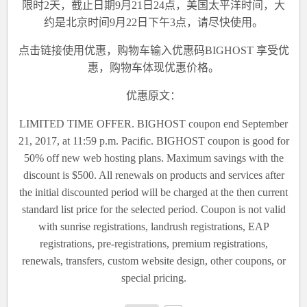
限时2天，截止日期9月21日24点，美国太平洋时间，大
约是北京时间9月22日下午3点，请尽快使用。
点击
链接
使用优惠，购物车
输入优惠码BIGHOST
享受优
惠，购物车体现优惠价格。
优惠原文：
LIMITED TIME OFFER. BIGHOST coupon end September
21, 2017, at 11:59 p.m. Pacific. BIGHOST coupon is good for
50% off new web hosting plans. Maximum savings with the
discount is $500. All renewals on products and services after
the initial discounted period will be charged at the then current
standard list price for the selected period. Coupon is not valid
with sunrise registrations, landrush registrations, EAP
registrations, pre-registrations, premium registrations,
renewals, transfers, custom website design, other coupons, or
special pricing.