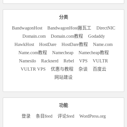
分类
BandwagonHost
BandwagonHost搬瓦工
DirectNIC
Domain.com
Domain.com教程
Godaddy
HawkHost
HostDare
HostDare教程
Name.com
Name.com教程
Namecheap
Namecheap教程
Namesilo
Racknerd
Rebel
VPS
VULTR
VULTR VPS
优惠与教程
杂谈
百度云
网站建设
功能
登录
条目feed
评论feed
WordPress.org