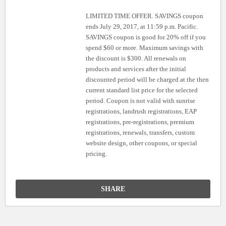
LIMITED TIME OFFER. SAVINGS coupon
ends July 29, 2017, at 11:59 p.m. Pacific.
SAVINGS coupon is good for 20% off if you
spend $60 or more. Maximum savings with
the discount is $300. All renewals on
products and services after the initial
discounted period will be charged at the then
current standard list price for the selected
period. Coupon is not valid with sunrise
registrations, landrush registrations, EAP
registrations, pre-registrations, premium
registrations, renewals, transfers, custom
website design, other coupons, or special
pricing.
SHARE