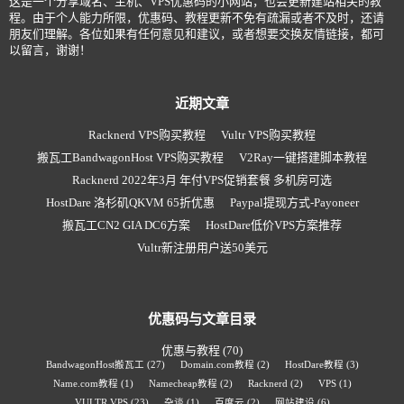
这是一个分享域名、主机、VPS优惠码的小网站，也会更新建站相关的教
程。由于个人能力所限，优惠码、教程更新不免有疏漏或者不及时，还请
朋友们理解。各位如果有任何意见和建议，或者想要交换友情链接，都可
以留言，谢谢！
近期文章
Racknerd VPS购买教程
Vultr VPS购买教程
搬瓦工BandwagonHost VPS购买教程
V2Ray一键搭建脚本教程
Racknerd 2022年3月 年付VPS促销套餐 多机房可选
HostDare 洛杉矶QKVM 65折优惠
Paypal提现方式-Payoneer
搬瓦工CN2 GIA DC6方案
HostDare低价VPS方案推荐
Vultr新注册用户送50美元
优惠码与文章目录
优惠与教程
(70)
BandwagonHost搬瓦工
(27)
Domain.com教程
(2)
HostDare教程
(3)
Name.com教程
(1)
Namecheap教程
(2)
Racknerd
(2)
VPS
(1)
VULTR VPS
(23)
杂谈
(1)
百度云
(2)
网站建设
(6)