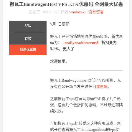
搬瓦工BandwagonHost VPS 5.1%优惠码-全网最大优惠
发布于 19/03/2017 作者
windayski
|
没有留言
5月1日更新
5%
_______________
搬瓦工已经悄悄地将原优惠码废除，新优惠
有效
码为
：
ireallyreadtheterms8
折扣变为
5.1%，更大了
显示优惠码
欢迎使用。
搬瓦工Bandwagonhost以低价VPS著称，从
没有在公开场合发布过任何
优惠码
。
之前搬瓦工vps在官网源码中泄露了几个彩
蛋，包含几个低折扣优惠码，不过最近都陆
续失效。
可能搬瓦工vps比较爱玩这种彩蛋游戏，惠
站长在查看搬瓦工bandwagonhost的vps使