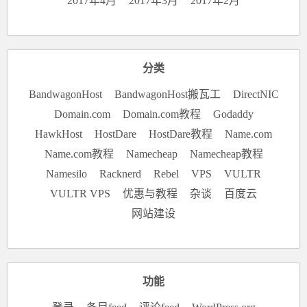
2017年4月
2017年3月
2017年2月
分类
BandwagonHost
BandwagonHost搬瓦工
DirectNIC
Domain.com
Domain.com教程
Godaddy
HawkHost
HostDare
HostDare教程
Name.com
Name.com教程
Namecheap
Namecheap教程
Namesilo
Racknerd
Rebel
VPS
VULTR
VULTR VPS
优惠与教程
杂谈
百度云
网站建设
功能