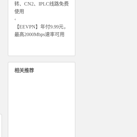
转、CN2、IPLC线路免费
使用
Domain.com美国独立日优
domain.com6月通用20%
【EEVPN】年付9.99元，
�...
优惠�...
最高2000Mbps速率可用
25%优惠
20%
相关推荐
了解更多
了解更多